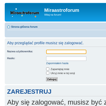
Miraastroforum
Witaj na forum!
Strona główna forum
Aby przeglądać profile musisz się zalogować.
Nazwa użytkownika:
Hasło:
Zapomniałem hasła
Zapamiętaj mnie
Ukryj mnie w tej sesji
ZAREJESTRUJ
Aby się zalogować, musisz być z