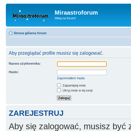
Miraastroforum
Witaj na forum!
Strona główna forum
Aby przeglądać profile musisz się zalogować.
Nazwa użytkownika:
Hasło:
Zapomniałem hasła
Zapamiętaj mnie
Ukryj mnie w tej sesji
ZAREJESTRUJ
Aby się zalogować, musisz być z