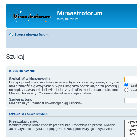
Miraastroforum
Witaj na forum!
Strona główna forum
Szukaj
WYSZUKIWANIE
Szukaj słów kluczowych:
Dodaj
+
przed wyrazem, który musi wystąpić i
-
przed wyrazem, który nie
Szuk
może znaleźć się w wynikach. Wpisz listę słów oddzielanych za pomocą
|
pomiędzy nawiasami, jeśli tylko jedno z tych słów musi zostać znalezione.
Szuk
Możesz także użyć * zamiast dowolnego ciągu znaków.
Szukaj autora:
Możesz użyć * zamiast dowolnego ciągu znaków.
OPCJE WYSZUKIWANIA
Przeszukaj działy:
Wybierz działy, które chcesz przeszukać. Poddziały są przeszukiwane
automatycznie, chyba że opcja „Przeszukuj poddziały” jest wyłączona.