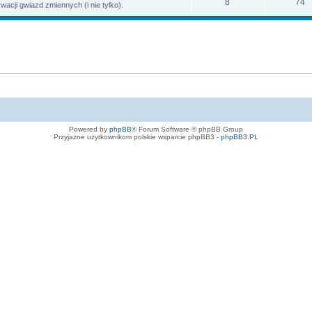
8
74
ji gwiazd zmiennych (i nie tylko).
Powered by
phpBB
® Forum Software © phpBB Group
Przyjazne użytkownikom polskie wsparcie phpBB3 -
phpBB3.PL