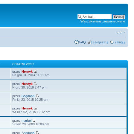
Wyszukiwanie zaawansowane
FAQ
Zarejestruj
Zaloguj
Y
OSTATNI POST
przez
Henryk
Pn gru 01, 2014 11:21 am
przez
Henryk
N gru 30, 2018 2:47 pm
przez
BogdanK
Pn lut 23, 2015 10:25 am
przez
Henryk
Wt cze 02, 2015 12:12 am
przez
marbej
Śr kwi 29, 2009 10:00 pm
przez
BogdanK