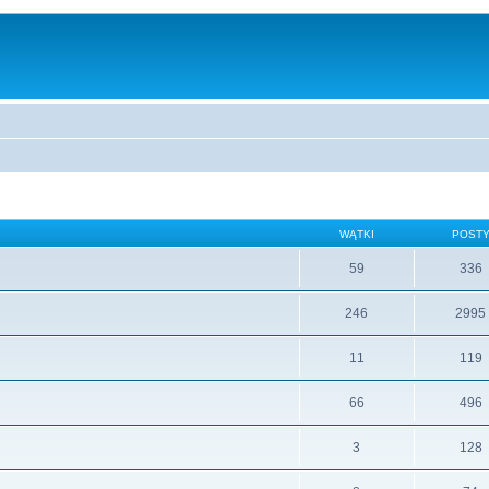
WĄTKI
POST
59
336
246
2995
11
119
66
496
3
128