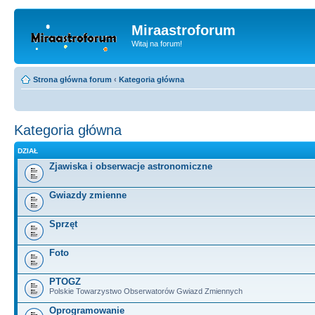
Miraastroforum
Witaj na forum!
Strona główna forum
‹
Kategoria główna
Kategoria główna
DZIAŁ
Zjawiska i obserwacje astronomiczne
Gwiazdy zmienne
Sprzęt
Foto
PTOGZ
Polskie Towarzystwo Obserwatorów Gwiazd Zmiennych
Oprogramowanie