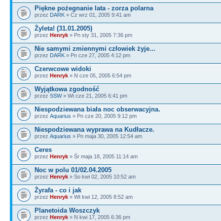
Piękne pożegnanie lata - zorza polarna
przez
DARK
» Cz wrz 01, 2005 9:41 am
Żyleta! (31.01.2005)
przez
Henryk
» Pn sty 31, 2005 7:36 pm
Nie samymi zmiennymi człowiek żyje...
przez
DARK
» Pn cze 27, 2005 4:12 pm
Czerwcowe widoki
przez
Henryk
» N cze 05, 2005 6:54 pm
Wyjątkowa zgodność
przez
SSW
» Wt cze 21, 2005 6:41 pm
Niespodziewana biała noc obserwacyjna.
przez
Aquarius
» Pn cze 20, 2005 9:12 pm
Niespodziewana wyprawa na Kudłacze.
przez
Aquarius
» Pn maja 30, 2005 12:54 am
Ceres
przez
Henryk
» Śr maja 18, 2005 11:14 am
Noc w polu 01/02.04.2005
przez
Henryk
» So kwi 02, 2005 10:52 am
Żyrafa - co i jak
przez
Henryk
» Wt kwi 12, 2005 8:52 am
Planetoida Woszczyk
przez
Henryk
» N kwi 17, 2005 6:36 pm