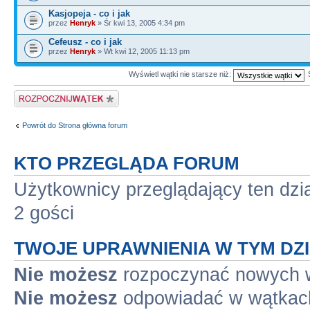
Kasjopeja - co i jak
przez
Henryk
» Śr kwi 13, 2005 4:34 pm
Cefeusz - co i jak
przez
Henryk
» Wt kwi 12, 2005 11:13 pm
Wyświetl wątki nie starsze niż:
Napisz wątek
Powrót do Strona główna forum
KTO PRZEGLĄDA FORUM
Użytkownicy przeglądający ten dzi
2 gości
TWOJE UPRAWNIENIA W TYM DZ
Nie możesz
rozpoczynać nowych 
Nie możesz
odpowiadać w wątkac