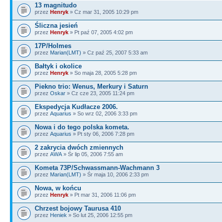
13 magnitudo
przez
Henryk
» Cz mar 31, 2005 10:29 pm
Śliczna jesień
przez
Henryk
» Pt paź 07, 2005 4:02 pm
17P/Holmes
przez
Marian(LMT)
» Cz paź 25, 2007 5:33 am
Bałtyk i okolice
przez
Henryk
» So maja 28, 2005 5:28 pm
Piekno trio: Wenus, Merkury i Saturn
przez
Oskar
» Cz cze 23, 2005 11:24 pm
Ekspedycja Kudłacze 2006.
przez
Aquarius
» So wrz 02, 2006 3:33 pm
Nowa i do tego polska kometa.
przez
Aquarius
» Pt sty 06, 2006 7:28 pm
2 zakrycia dwóch zmiennych
przez
AWA
» Śr lip 05, 2006 7:55 am
Kometa 73P/Schwassmann-Wachmann 3
przez
Marian(LMT)
» Śr maja 10, 2006 2:33 pm
Nowa, w końcu
przez
Henryk
» Pt mar 31, 2006 11:06 pm
Chrzest bojowy Taurusa 410
przez
Heniek
» So lut 25, 2006 12:55 pm