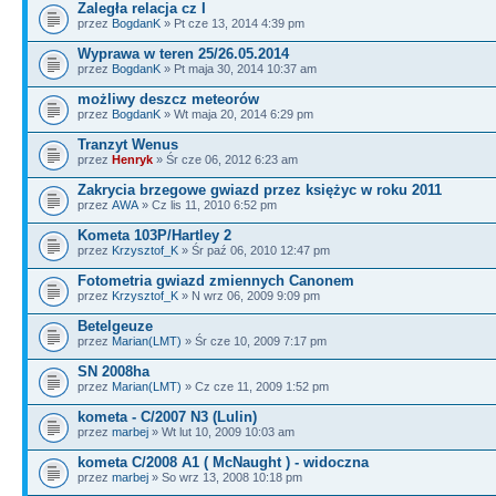
Zaległa relacja cz I
przez
BogdanK
» Pt cze 13, 2014 4:39 pm
Wyprawa w teren 25/26.05.2014
przez
BogdanK
» Pt maja 30, 2014 10:37 am
możliwy deszcz meteorów
przez
BogdanK
» Wt maja 20, 2014 6:29 pm
Tranzyt Wenus
przez
Henryk
» Śr cze 06, 2012 6:23 am
Zakrycia brzegowe gwiazd przez księżyc w roku 2011
przez
AWA
» Cz lis 11, 2010 6:52 pm
Kometa 103P/Hartley 2
przez
Krzysztof_K
» Śr paź 06, 2010 12:47 pm
Fotometria gwiazd zmiennych Canonem
przez
Krzysztof_K
» N wrz 06, 2009 9:09 pm
Betelgeuze
przez
Marian(LMT)
» Śr cze 10, 2009 7:17 pm
SN 2008ha
przez
Marian(LMT)
» Cz cze 11, 2009 1:52 pm
kometa - C/2007 N3 (Lulin)
przez
marbej
» Wt lut 10, 2009 10:03 am
kometa C/2008 A1 ( McNaught ) - widoczna
przez
marbej
» So wrz 13, 2008 10:18 pm