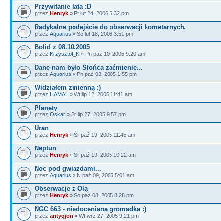
Przywitanie lata :D
przez
Henryk
» Pt lut 24, 2006 5:32 pm
Radykalne podejście do obserwacji kometarnych.
przez
Aquarius
» So lut 18, 2006 3:51 pm
Bolid z 08.10.2005
przez
Krzysztof_K
» Pn paź 10, 2005 9:20 am
Dane nam było Słońca zaćmienie...
przez
Aquarius
» Pn paź 03, 2005 1:55 pm
Widziałem zmienną :)
przez
HAMAL
» Wt lip 12, 2005 11:41 am
Planety
przez
Oskar
» Śr lip 27, 2005 9:57 pm
Uran
przez
Henryk
» Śr paź 19, 2005 11:45 am
Neptun
przez
Henryk
» Śr paź 19, 2005 10:22 am
Noc pod gwiazdami...
przez
Aquarius
» N paź 09, 2005 5:01 am
Obserwacje z Olą
przez
Henryk
» So paź 08, 2005 8:28 pm
NGC 663 - niedoceniana gromadka :)
przez
antyqjon
» Wt wrz 27, 2005 9:21 pm