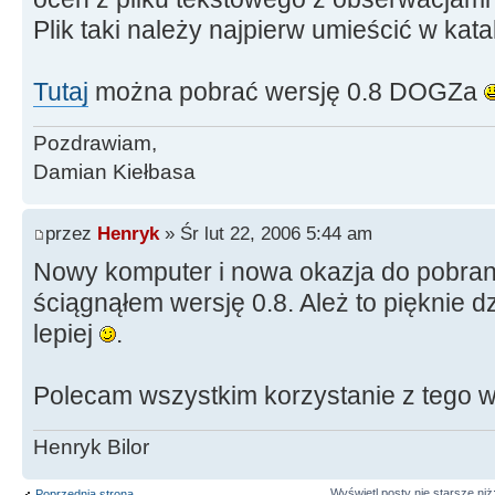
Plik taki należy najpierw umieścić w ka
Tutaj
można pobrać wersję 0.8 DOGZa
Pozdrawiam,
Damian Kiełbasa
przez
Henryk
» Śr lut 22, 2006 5:44 am
Nowy komputer i nowa okazja do pobra
ściągnąłem wersję 0.8. Ależ to pięknie dz
lepiej
.
Polecam wszystkim korzystanie z tego
Henryk Bilor
Wyświetl posty nie starsze niż
Poprzednia strona