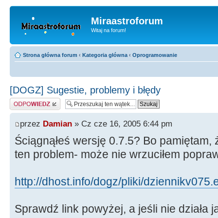
Miraastroforum
Witaj na forum!
Strona główna forum
‹
Kategoria główna
‹
Oprogramowanie
[DOGZ] Sugestie, problemy i błędy
Odpowiedz
przez
Damian
» Cz cze 16, 2005 6:44 pm
Ściągnąłeś wersję 0.7.5? Bo pamiętam, 
ten problem- może nie wrzuciłem poprawi
http://dhost.info/dogz/pliki/dziennikv075.
Sprawdź link powyżej, a jeśli nie działa