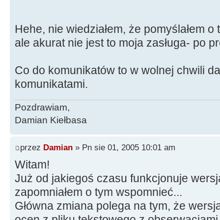
Hehe, nie wiedziałem, że pomyślałem o 
ale akurat nie jest to moja zasługa- po p
Co do komunikatów to w wolnej chwili d
komunikatami.
Pozdrawiam,
Damian Kiełbasa
przez
Damian
» Pn sie 01, 2005 10:01 am
Witam!
Już od jakiegoś czasu funkcjonuje wers
zapomniałem o tym wspomnieć...
Główna zmiana polega na tym, że wersja
ocen z pliku tekstowego z obserwacjam