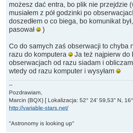
możesz dać entra, bo plik nie przejdzie
musiałem z pół godzinki po obserwacjac
doszedłem o co biega, bo komunikat był,
pasował
)
Co do samych zaś obserwacji to chyba n
razu do komputera
Ja też najpierw do 
obserwacjach od razu siadam i obliczam j
wtedy od razu komputer i wysyłam
--
Pozdrawiam,
Marcin (BQX) [ Lokalizacja: 52° 24' 59,53" N, 16°
http://variable-stars.net/
"Astronomy is looking up"