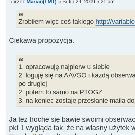
przez
Marian(LMT)
» Śr lip 29, 2009 5:21 am
Zrobiłem więc coś takiego
http://variabl
Ciekawa propozycja.
1. opracowuję najpierw u siebie
2. loguję się na AAVSO i każdą obserwa
po drugiej
2. potem to samo na PTOGZ
3. na koniec zostaje przesłanie maila 
Ja też trochę się bawię swoimi obserw
pkt 1 wygląda tak, że na własny użyte