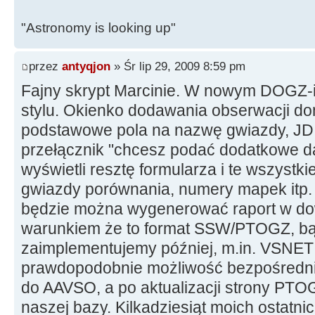
"Astronomy is looking up"
przez
antyqjon
» Śr lip 29, 2009 8:59 pm
Fajny skrypt Marcinie. W nowym DOGZ-i
stylu. Okienko dodawania obserwacji dom
podstawowe pola na nazwę gwiazdy, JD 
przełącznik "chcesz podać dodatkowe d
wyświetli resztę formularza i te wszystk
gwiazdy porównania, numery mapek itp.
będzie można wygenerować raport w do
warunkiem że to format SSW/PTOGZ, 
zaimplementujemy później, m.in. VSNET 
prawdopodobnie możliwość bezpośredni
do AAVSO, a po aktualizacji strony PTO
naszej bazy. Kilkadziesiąt moich ostatn