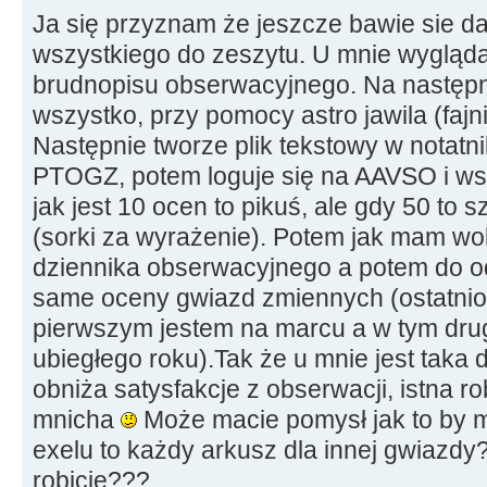
Ja się przyznam że jeszcze bawie sie d
wszystkiego do zeszytu. U mnie wygląda 
brudnopisu obserwacyjnego. Na następ
wszystko, przy pomocy astro jawila (fajni
Następnie tworze plik tekstowy w notatn
PTOGZ, potem loguje się na AAVSO i wsz
jak jest 10 ocen to pikuś, ale gdy 50 to s
(sorki za wyrażenie). Potem jak mam wol
dziennika obserwacyjnego a potem do 
same oceny gwiazd zmiennych (ostatnio 
pierwszym jestem na marcu a w tym drug
ubiegłego roku).Tak że u mnie jest taka 
obniża satysfakcje z obserwacji, istna 
mnicha
Może macie pomysł jak to by 
exelu to każdy arkusz dla innej gwiazdy?
robicie???