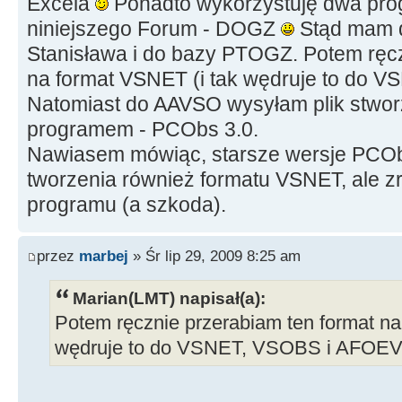
Excela
Ponadto wykorzystuję dwa prog
niniejszego Forum - DOGZ
Stąd mam d
Stanisława i do bazy PTOGZ. Potem ręcz
na format VSNET (i tak wędruje to do 
Natomiast do AAVSO wysyłam plik stwo
programem - PCObs 3.0.
Nawiasem mówiąc, starsze wersje PCOb
tworzenia również formatu VSNET, ale zr
programu (a szkoda).
przez
marbej
» Śr lip 29, 2009 8:25 am
Marian(LMT) napisał(a):
Potem ręcznie przerabiam ten format na
wędruje to do VSNET, VSOBS i AFOEV