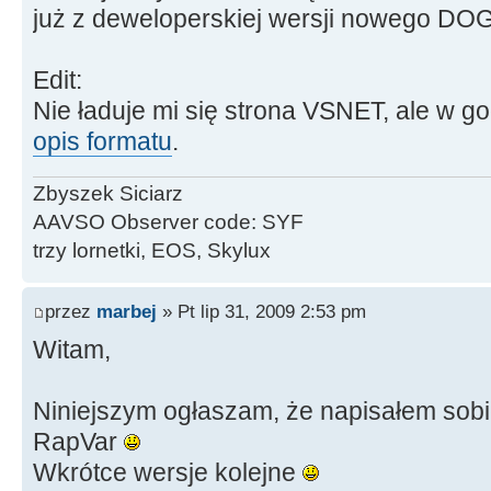
już z deweloperskiej wersji nowego DO
Edit:
Nie ładuje mi się strona VSNET, ale w g
opis formatu
.
Zbyszek Siciarz
AAVSO Observer code: SYF
trzy lornetki, EOS, Skylux
przez
marbej
» Pt lip 31, 2009 2:53 pm
Witam,
Niniejszym ogłaszam, że napisałem sobi
RapVar
Wkrótce wersje kolejne