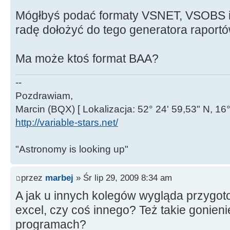
Mógłbyś podać formaty VSNET, VSOBS 
radę dołożyć do tego generatora raportó
Ma może ktoś format BAA?
--
Pozdrawiam,
Marcin (BQX) [ Lokalizacja: 52° 24' 59,53" N, 16°
http://variable-stars.net/
"Astronomy is looking up"
przez
marbej
» Śr lip 29, 2009 8:34 am
A jak u innych kolegów wygląda przygo
excel, czy coś innego? Też takie gonieni
programach?