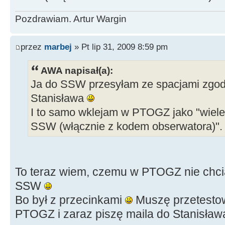
Pozdrawiam. Artur Wargin
przez
marbej
» Pt lip 31, 2009 8:59 pm
AWA napisał(a):
Ja do SSW przesyłam ze spacjami zgod
Stanisława
I to samo wklejam w PTOGZ jako "wiele
SSW (włącznie z kodem obserwatora)". 
To teraz wiem, czemu w PTOGZ nie chciał
SSW
Bo był z przecinkami
Muszę przetestow
PTOGZ i zaraz piszę maila do Stanisła