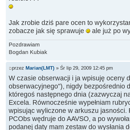
Jak zrobie dziś pare ocen to wykorzystam
zobacze jak się sprawuje
ale już po w
Pozdrawiam
Bogdan Kubiak
przez
Marian(LMT)
» Śr lip 29, 2009 12:45 pm
W czasie obserwacji i ja wpisuję oceny 
obserwacyjnego"), nigdy bezpośrednio 
któregoś następnego dnia (zazwyczaj na
Excela. Równocześnie wypełniam rubry
wpisując wyliczone w arkuszu jasności. 
PCObs wędruje do AAVSO, a po wywoł
podanej daty mam zestaw do wysłania do