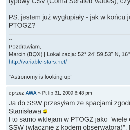
typowy CSV (Coma Serated Values), czy
PS: jestem już wygłupiały - jak w końcu 
PTOGZ?
--
Pozdrawiam,
Marcin (BQX) [ Lokalizacja: 52° 24' 59,53" N, 16°
http://variable-stars.net/
"Astronomy is looking up"
przez
AWA
» Pt lip 31, 2009 8:48 pm
Ja do SSW przesyłam ze spacjami zgod
Stanisława
I to samo wklejam w PTOGZ jako "wiele 
SSW (włącznie z kodem obserwatora)". M