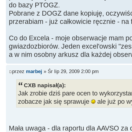
do bazy PTOGZ.
Pobrane z DOGZ dane kopiuję, oczywiści
przerabiam - już całkowicie ręcznie - na
Co do Excela - moje obserwacje mam po
gwiazdozbiorów. Jeden excel'owski "zesz
a w nim osobny arkusz dla każdej obse
przez
marbej
» Śr lip 29, 2009 2:00 pm
CXB napisał(a):
Jak zrobie dziś pare ocen to wykorzystam
zobacze jak się sprawuje
ale już po w
Mała uwaga - dla raportu dla AAVSO za os