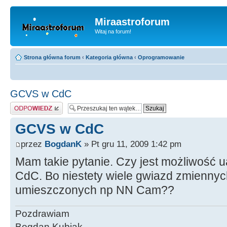
Miraastroforum
Witaj na forum!
Strona główna forum
‹
Kategoria główna
‹
Oprogramowanie
GCVS w CdC
Odpowiedz
GCVS w CdC
przez
BogdanK
» Pt gru 11, 2009 1:42 pm
Mam takie pytanie. Czy jest możliwość 
CdC. Bo niestety wiele gwiazd zmiennych
umieszczonych np NN Cam??
Pozdrawiam
Bogdan Kubiak