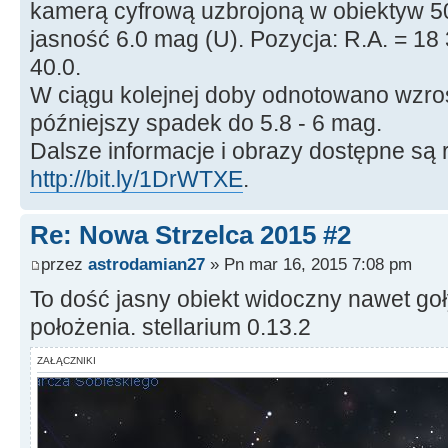
kamerą cyfrową uzbrojoną w obiektyw 50
jasność 6.0 mag (U). Pozycja: R.A. = 18 
40.0.
W ciągu kolejnej doby odnotowano wzros
późniejszy spadek do 5.8 - 6 mag.
Dalsze informacje i obrazy dostępne są
http://bit.ly/1DrWTXE
.
Re: Nowa Strzelca 2015 #2
przez
astrodamian27
» Pn mar 16, 2015 7:08 pm
To dość jasny obiekt widoczny nawet g
położenia. stellarium 0.13.2
ZAŁĄCZNIKI