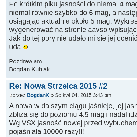
Po krótkim piku jasności do niemal 4 ma
niemal równie szybko do 6 mag, a nastę
osiągając aktualnie około 5 mag. Wykr
wygenerować na stronie aavso wpisują
Jak do tej pory nie udało mi się jej ocen
uda
Pozdrawiam
Bogdan Kubiak
Re: Nowa Strzelca 2015 #2
przez
BogdanK
» So kwi 04, 2015 3:43 pm
A nowa w dalszym ciągu jaśnieje, jej j
zbliża się do poziomu 4.5 mag i nadal id
Wg VSX jasność nowej przed wybuchem 
pojaśniała 10000 razy!!!