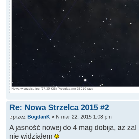
Nowa w strzelcu.jpg (57.35 KiB) Przeglądane 38919 razy
Re: Nowa Strzelca 2015 #2
przez
BogdanK
» N mar 22, 2015 1:08 pm
A jasność nowej do 4 mag dobija, aż żal 
nie widziałem