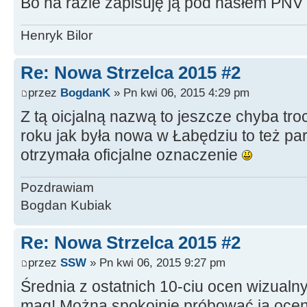
Bo na razie zapisuję ją pod hasłem PN
Henryk Bilor
Re: Nowa Strzelca 2015 #2
przez
BogdanK
» Pn kwi 06, 2015 4:29 pm
Z tą oicjalną nazwą to jeszcze chyba t
roku jak była nowa w Łabędziu to też pa
otrzymała oficjalne oznaczenie
Pozdrawiam
Bogdan Kubiak
Re: Nowa Strzelca 2015 #2
przez
SSW
» Pn kwi 06, 2015 9:27 pm
Średnia z ostatnich 10-ciu ocen wizual
mag! Można spokojnie próbować ją ocen